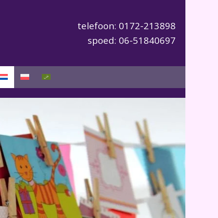
telefoon: 0172-213898
spoed: 06-51840697