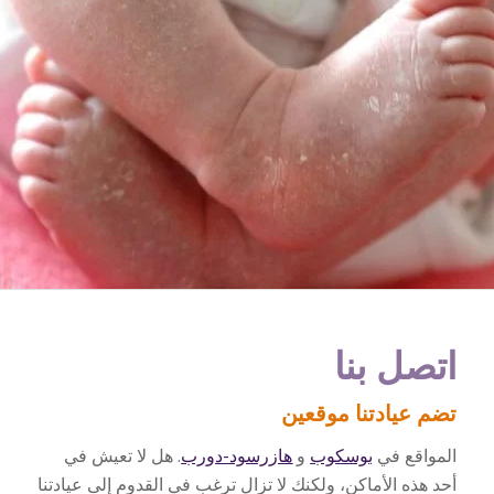
اتصل بنا
تضم عيادتنا موقعين
المواقع في
بوسكوب
و
هازرسود-دورب
. هل لا تعيش في
أحد هذه الأماكن، ولكنك لا تزال ترغب في القدوم إلى عيادتنا